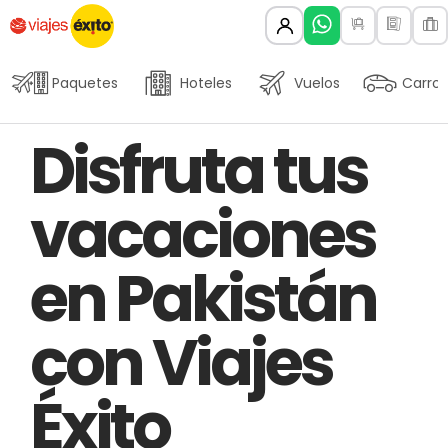
Paquetes
Hoteles
Vuelos
Carros
Author
Published
PUBLISHED
Disfruta tus
on:
IN:
vacaciones
en Pakistán
con Viajes
Éxito