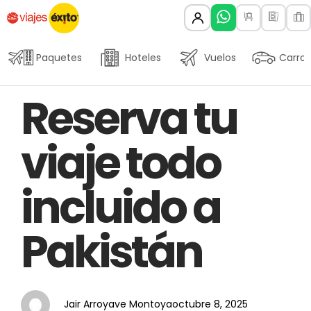
Paquetes
Hoteles
Vuelos
Carros
Author
Published
PUBLISHED
Reserva tu
on:
IN:
viaje todo
incluido a
Pakistán
Jair Arroyave Montoya
octubre 8, 2025