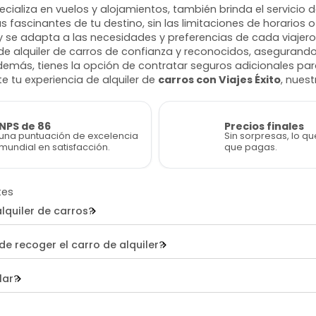
ializa en vuelos y alojamientos, también brinda el servicio d
fascinantes de tu destino, sin las limitaciones de horarios 
y se adapta a las necesidades y preferencias de cada viaj
e alquiler de carros de confianza y reconocidos, asegurando
ás, tienes la opción de contratar seguros adicionales para v
 tu experiencia de alquiler de
carros con Viajes Éxito
, nues
NPS de 86
Precios finales
una puntuación de excelencia
Sin sorpresas, lo qu
mundial en satisfacción.
que pagas.
tes
lquiler de carros?
 recoger el carro de alquiler?
lar?