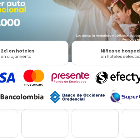
2x1 en hoteles
Niños se hosped
en alojamiento
en hoteles selecc