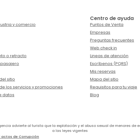
Centro de ayuda
ustria y comercio
Puntos de Venta
Empresas
Preguntas frecuentes
Web check in
to o retracto
Lineas de atención
 pasajero
Escríbenos (PQRS)
Mis reservas
el sitio
Mapa del sitio
de los servicios y promociones
Requisitos para tu viaje
e datos
Blog
a agencia advierte al turista que la explotación y el abuso sexual de menores 
a las leyes vigentes
 actos de Corrupción