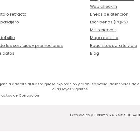
Web check in
to o retracto
Lineas de atención
 pasajero
Escríbenos (PQRS)
Mis reservas
el sitio
Mapa del sitio
de los servicios y promociones
Requisitos para tu viaje
e datos
Blog
a agencia advierte al turista que la explotación y el abuso sexual de menores 
a las leyes vigentes
 actos de Corrupción
Éxito Viajes y Turismo S.A.S Nit: 900640