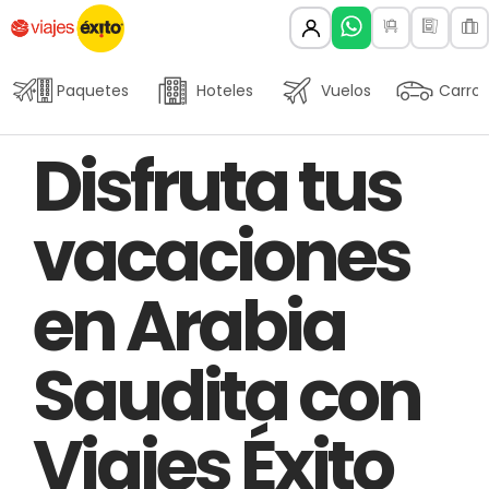
Paquetes
Hoteles
Vuelos
Carros
Author
Published
PUBLISHED
Disfruta tus
on:
IN:
vacaciones
en Arabia
Saudita con
Viajes Éxito