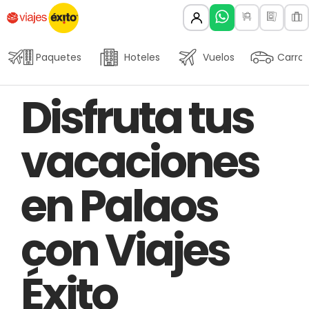
Paquetes
Hoteles
Vuelos
Carros
Author
Published
PUBLISHED
Disfruta tus
on:
IN:
vacaciones
en Palaos
con Viajes
Éxito