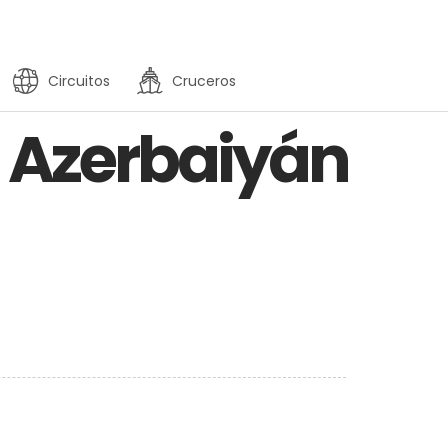
Circuitos
Cruceros
n Azerbaiyán