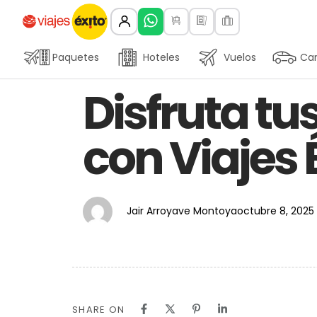
Paquetes
Hoteles
Vuelos
Car
Author
Published
PUBLISHED
Disfruta t
on:
IN:
con Viajes 
Jair Arroyave Montoya
octubre 8, 2025
SHARE ON