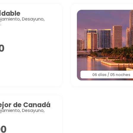
idable
lojamiento, Desayuno,
.
0
06 días / 05 noches
ejor de Canadá
lojamiento, Desayuno,
00