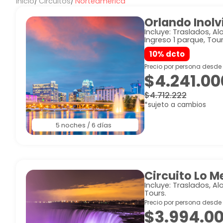
Inicio
Circuitos
Norteamérica
Orlando Inolv
Incluye: Traslados, A
Ingreso 1 parque, Tour
10% dcto
Precio por persona desde
$4.241.00
$4.712.222
*sujeto a cambios
5 noches / 6 días
Circuito Lo M
Incluye: Traslados, A
Tours.
Precio por persona desde
$3.994.0