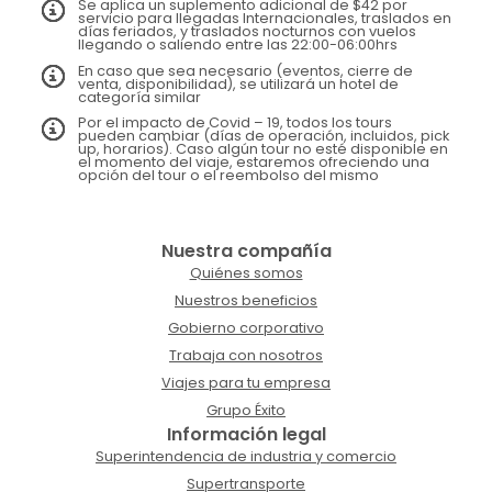
Se aplica un suplemento adicional de $42 por
servicio para llegadas Internacionales, traslados en
días feriados, y traslados nocturnos con vuelos
llegando o saliendo entre las 22:00-06:00hrs
En caso que sea necesario (eventos, cierre de
venta, disponibilidad), se utilizará un hotel de
categoría similar
Por el impacto de Covid – 19, todos los tours
pueden cambiar (días de operación, incluidos, pick
up, horarios). Caso algún tour no esté disponible en
el momento del viaje, estaremos ofreciendo una
opción del tour o el reembolso del mismo
Nuestra compañía
Quiénes somos
Nuestros beneficios
Gobierno corporativo
Trabaja con nosotros
Viajes para tu empresa
Grupo Éxito
Información legal
Superintendencia de industria y comercio
Supertransporte