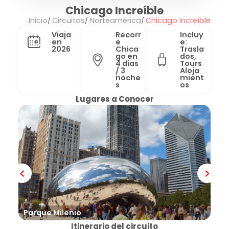
Chicago Increíble
Inicio
Circuitos
Norteamérica
Chicago Increíble
Viaja
Recorr
Incluy
en
e
e:
2026
Chica
Trasla
go en
dos,
4 días
Tours
/ 3
Aloja
noche
mient
s
os
Lugares a Conocer
Parque Milenio
Pla
Itinerario del circuito