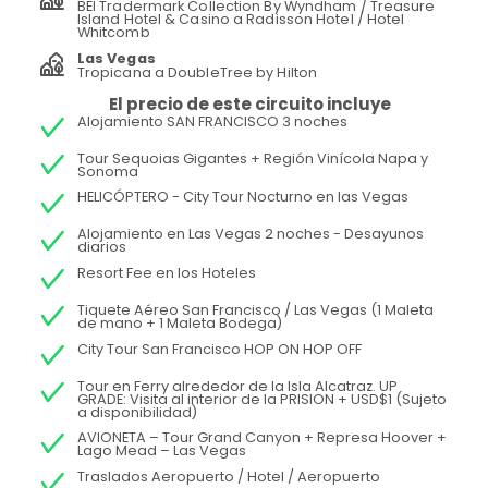
BEI Tradermark Collection By Wyndham / Treasure
Island Hotel & Casino a Radisson Hotel / Hotel
Whitcomb
Las Vegas
Tropicana a DoubleTree by Hilton
El precio de este circuito incluye
Alojamiento SAN FRANCISCO 3 noches
Tour Sequoias Gigantes + Región Vinícola Napa y
Sonoma
HELICÓPTERO - City Tour Nocturno en las Vegas
Alojamiento en Las Vegas 2 noches - Desayunos
diarios
Resort Fee en los Hoteles
Tiquete Aéreo San Francisco / Las Vegas (1 Maleta
de mano + 1 Maleta Bodega)
City Tour San Francisco HOP ON HOP OFF
Tour en Ferry alrededor de la Isla Alcatraz. UP
GRADE: Visita al interior de la PRISION + USD$1 (Sujeto
a disponibilidad)
AVIONETA – Tour Grand Canyon + Represa Hoover +
Lago Mead – Las Vegas
Traslados Aeropuerto / Hotel / Aeropuerto