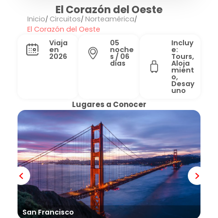
El Corazón del Oeste
Inicio
Circuitos
Norteamérica
El Corazón del Oeste
Viaja
05
Incluy
en
noche
e:
2026
s / 06
Tours,
días
Aloja
mient
o,
Desay
uno
Lugares a Conocer
San Francisco
Isl