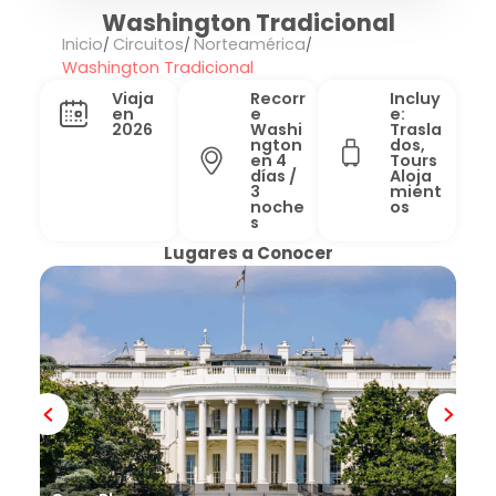
Washington Tradicional
Inicio
Circuitos
Norteamérica
Washington Tradicional
Viaja
Recorr
Incluy
en
e
e:
2026
Washi
Trasla
ngton
dos,
en 4
Tours
días /
Aloja
3
mient
noche
os
s
Lugares a Conocer