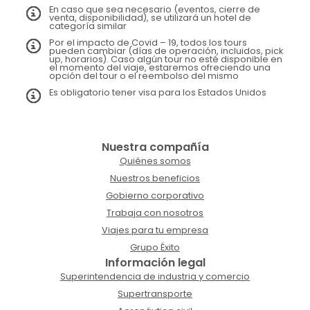
En caso que sea necesario (eventos, cierre de
venta, disponibilidad), se utilizará un hotel de
categoría similar
Por el impacto de Covid – 19, todos los tours
pueden cambiar (días de operación, incluidos, pick
up, horarios). Caso algún tour no esté disponible en
el momento del viaje, estaremos ofreciendo una
opción del tour o el reembolso del mismo
Es obligatorio tener visa para los Estados Unidos
Nuestra compañía
Quiénes somos
Nuestros beneficios
Gobierno corporativo
Trabaja con nosotros
Viajes para tu empresa
Grupo Éxito
Información legal
Superintendencia de industria y comercio
Supertransporte