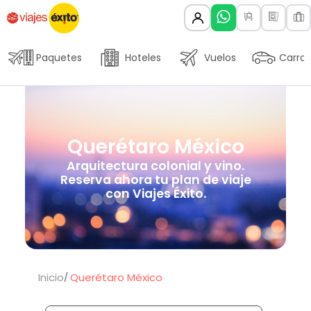
Paquetes
Hoteles
Vuelos
Carros
Querétaro México
Arquitectura colonial y vino.
Reserva ahora tu plan de viaje
con Viajes Éxito.
Inicio
Querétaro México