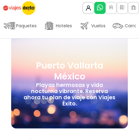
Paquetes
Hoteles
Vuelos
Carros
Puerto Vallarta
México
Playas hermosas y vida
nocturna vibrante. Reserva
ahora tu plan de viaje con Viajes
Éxito.