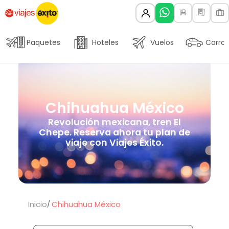
Paquetes
Hoteles
Vuelos
Carros
Chihuahua México
Revolución mexicana, tren El
Chepe. Reserva ahora tu plan de
viaje con Viajes Éxito.
Inicio
Chihuahua México