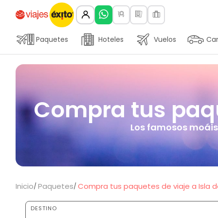
Paquetes
Hoteles
Vuelos
Car
Compra tus paque
Los famosos moáis 
Inicio
Paquetes
Compra tus paquetes de viaje a Isla d
DESTINO