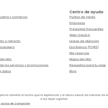
Centro de ayuda
ustria y comercio
Puntos de Venta
Empresas
Preguntas frecuentes
Web check in
to o retracto
Lineas de atención
 pasajero
Escríbenos (PQRS)
Mis reservas
el sitio
Mapa del sitio
de los servicios y promociones
Requisitos para tu viaje
e datos
Blog
a agencia advierte al turista que la explotación y el abuso sexual de menores 
a las leyes vigentes
 actos de Corrupción