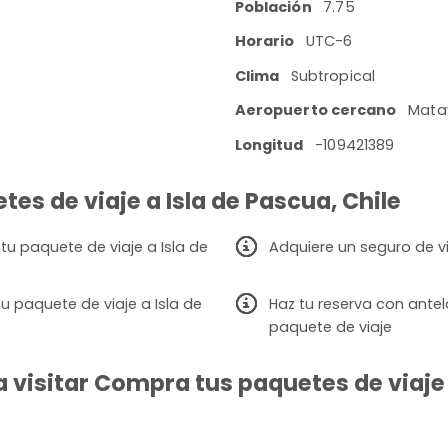
Población
7.75
Horario
UTC-6
Clima
Subtropical
Aeropuerto cercano
Matav
Longitud
-109421389
es de viaje a Isla de Pascua, Chile
tu paquete de viaje a Isla de
Adquiere un seguro de v
 paquete de viaje a Isla de
Haz tu reserva con ante
paquete de viaje
visitar Compra tus paquetes de viaje a