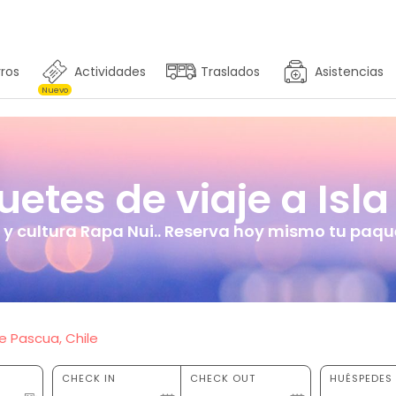
ros
Actividades
Traslados
Asistencias
Nuevo
tes de viaje a Isla
y cultura Rapa Nui.. Reserva hoy mismo tu paquet
e Pascua, Chile
CHECK IN
CHECK OUT
HUÉSPEDES 