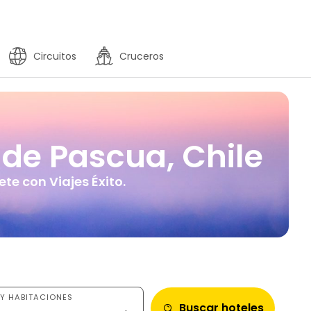
Circuitos
Cruceros
 de Pascua, Chile
e con Viajes Éxito.
Y HABITACIONES
Buscar hoteles