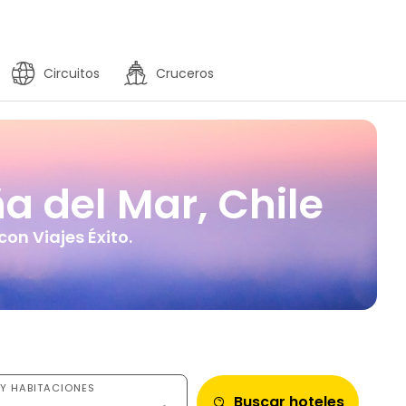
Circuitos
Cruceros
a del Mar, Chile
on Viajes Éxito.
Y HABITACIONES
Buscar hoteles