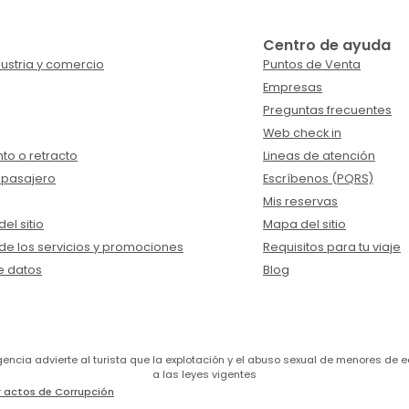
Centro de ayuda
ustria y comercio
Puntos de Venta
Empresas
Preguntas frecuentes
Web check in
to o retracto
Lineas de atención
 pasajero
Escríbenos (PQRS)
Mis reservas
el sitio
Mapa del sitio
de los servicios y promociones
Requisitos para tu viaje
e datos
Blog
a agencia advierte al turista que la explotación y el abuso sexual de menores 
a las leyes vigentes
 actos de Corrupción