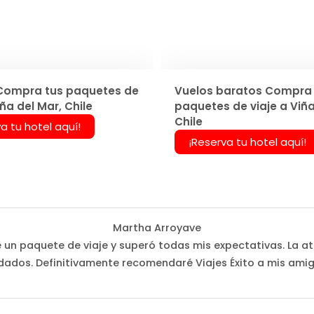
Compra tus paquetes de
Vuelos baratos Compra 
iña del Mar, Chile
paquetes de viaje a Viña
Chile
a tu hotel aquí!
¡Reserva tu hotel aquí!
Martha Arroyave
é un paquete de viaje y superó todas mis expectativas. La at
dados. Definitivamente recomendaré Viajes Éxito a mis amig