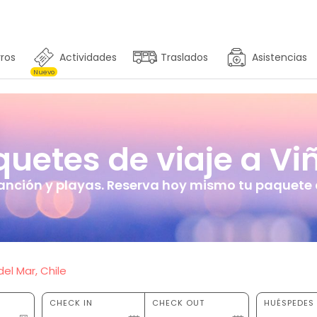
ros
Actividades
Traslados
Asistencias
Nuevo
etes de viaje a Viñ
Canción y playas. Reserva hoy mismo tu paquete c
el Mar, Chile
CHECK IN
CHECK OUT
HUÉSPEDES 