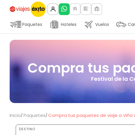
Paquetes
Hoteles
Vuelos
Car
Compra tus paqu
Festival de la 
Inicio
Paquetes
Compra tus paquetes de viaje a Viña d
DESTINO