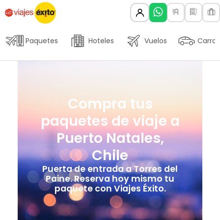
Paquetes
Hoteles
Vuelos
Carros
Compra tus
paquetes de viaje a
Puerto Natales,
Chile
Puerta de entrada a Torres del
Paine. Reserva hoy mismo tu
paquete con Viajes Éxito.