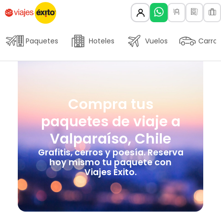
Paquetes
Hoteles
Vuelos
Carros
Compra tus
paquetes de viaje a
Valparaíso, Chile
Grafitis, cerros y poesía. Reserva
hoy mismo tu paquete con
Viajes Éxito.