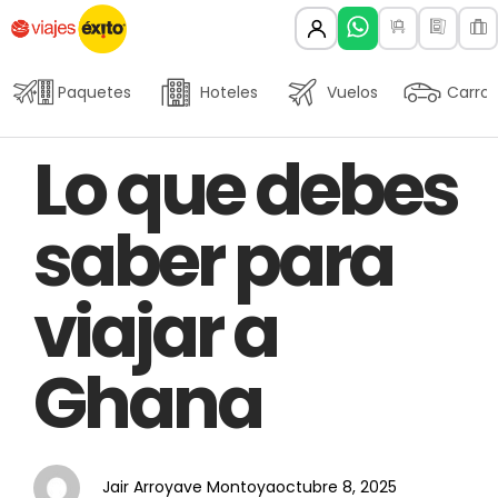
Paquetes
Hoteles
Vuelos
Carros
Author
Published
PUBLISHED
Lo que debes
on:
IN:
saber para
viajar a
Ghana
Jair Arroyave Montoya
octubre 8, 2025