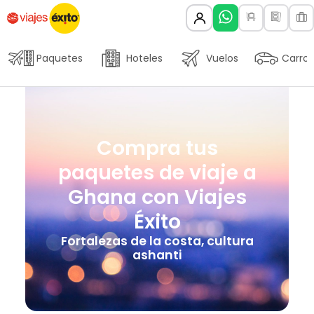
Paquetes
Hoteles
Vuelos
Carros
Compra tus
paquetes de viaje a
Ghana con Viajes
Éxito
Fortalezas de la costa, cultura
ashanti