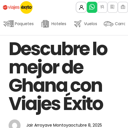
Paquetes
Hoteles
Vuelos
Carros
Author
Published
PUBLISHED
Descubre lo
on:
IN:
mejor de
Ghana con
Viajes Éxito
Jair Arroyave Montoya
octubre 8, 2025