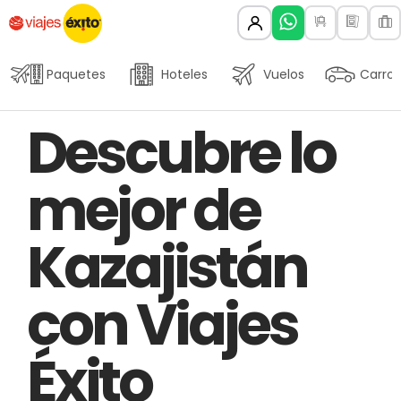
Paquetes
Hoteles
Vuelos
Carros
Author
Published
PUBLISHED
Descubre lo
on:
IN:
mejor de
Kazajistán
con Viajes
Éxito