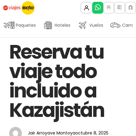
Paquetes
Hoteles
Vuelos
Carros
Author
Published
PUBLISHED
Reserva tu
on:
IN:
viaje todo
incluido a
Kazajistán
Jair Arroyave Montoya
octubre 8, 2025