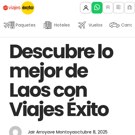
Paquetes
Hoteles
Vuelos
Carros
Author
Published
PUBLISHED
Descubre lo
on:
IN:
mejor de
Laos con
Viajes Éxito
Jair Arroyave Montoya
octubre 8, 2025