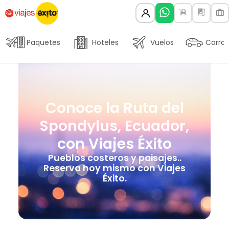
Paquetes
Hoteles
Vuelos
Carros
Conoce la Ruta del
Spondylus, Ecuador,
con Viajes Éxito
Pueblos costeros y paisajes..
Reserva hoy mismo con Viajes
Éxito.