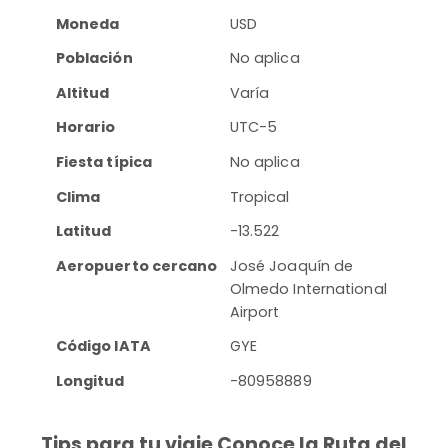
Moneda
USD
Población
No aplica
Altitud
Varía
Horario
UTC-5
Fiesta típica
No aplica
Clima
Tropical
Latitud
-13.522
Aeropuerto cercano
José Joaquín de
Olmedo International
Airport
Código IATA
GYE
Longitud
-80958889
Tips para tu viaje Conoce la Ruta del