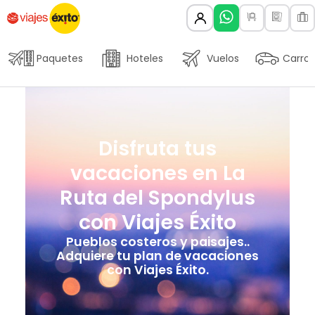
Paquetes
Hoteles
Vuelos
Carros
Disfruta tus
vacaciones en La
Ruta del Spondylus
con Viajes Éxito
Pueblos costeros y paisajes..
Adquiere tu plan de vacaciones
con Viajes Éxito.