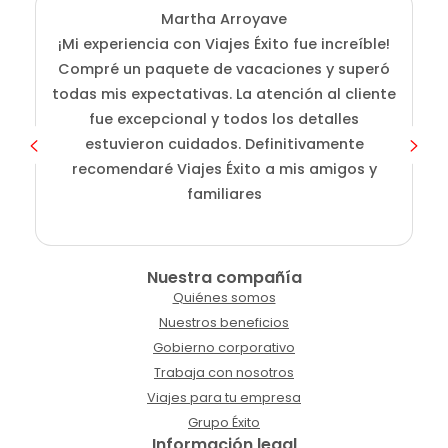
Martha Arroyave
¡Mi experiencia con Viajes Éxito fue increíble!
Compré un paquete de vacaciones y superó
i
todas mis expectativas. La atención al cliente
fue excepcional y todos los detalles
c
estuvieron cuidados. Definitivamente
o
recomendaré Viajes Éxito a mis amigos y
familiares
Nuestra compañía
Quiénes somos
Nuestros beneficios
Gobierno corporativo
Trabaja con nosotros
Viajes para tu empresa
Grupo Éxito
Información legal