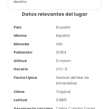
destino.
Datos relevantes del lugar
País
Ecuador
Idioma
Español
Moneda
USD
Población
31.364
Altitud
5 msnm
Horario
UTC-5
Fiesta típica
Festival del Mar de
Esmeraldas
Clima
Tropical
Latitud
0.9815
Aeropuerto cercano
Carlos Concha Torres