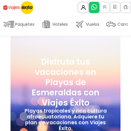
Paquetes
Hoteles
Vuelos
Carros
Disfruta tus
vacaciones en
Playas de
Esmeraldas con
Viajes Éxito
Playas tropicales y rica cultura
afroecuatoriana. Adquiere tu
plan de vacaciones con Viajes
Éxito.