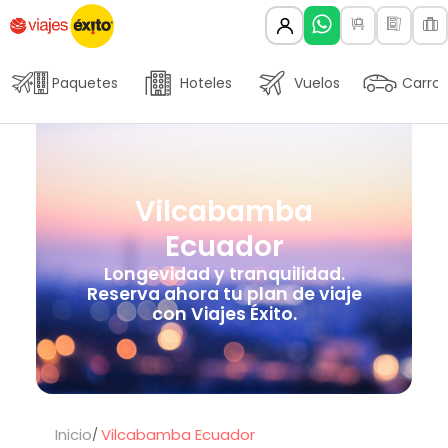
Paquetes
Hoteles
Vuelos
Carros
Vilcabamba
Ecuador
Longevidad y tranquilidad.
Reserva ahora tu plan de viaje
con Viajes Éxito.
Inicio
Vilcabamba Ecuador