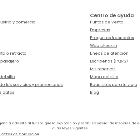
Centro de ayuda
ustria y comercio
Puntos de Venta
Empresas
Preguntas frecuentes
Web check in
to o retracto
Lineas de atención
 pasajero
Escríbenos (PQRS)
Mis reservas
el sitio
Mapa del sitio
de los servicios y promociones
Requisitos para tu viaje
e datos
Blog
a agencia advierte al turista que la explotación y el abuso sexual de menores 
a las leyes vigentes
 actos de Corrupción