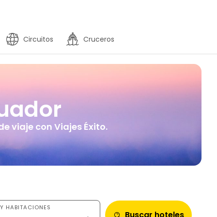
Circuitos
Cruceros
cuador
e viaje con Viajes Éxito.
Y HABITACIONES
Buscar hoteles