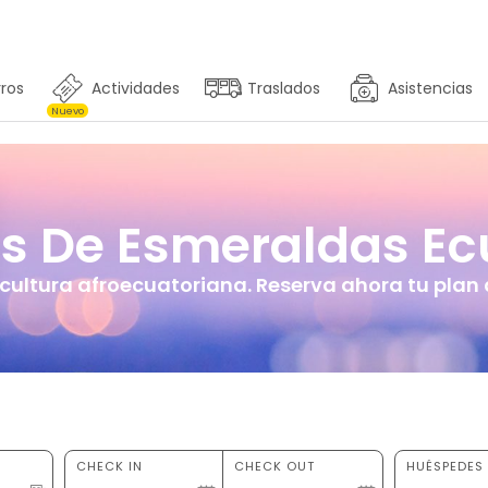
ros
Actividades
Traslados
Asistencias
Nuevo
s De Esmeraldas E
 cultura afroecuatoriana. Reserva ahora tu plan d
CHECK IN
CHECK OUT
HUÉSPEDES 