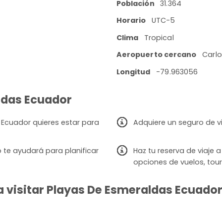
Población
31.364
Horario
UTC-5
Clima
Tropical
Aeropuerto cercano
Carlo
Longitud
-79.963056
aldas Ecuador
Ecuador quieres estar para
Adquiere un seguro de v
 te ayudará para planificar
Haz tu reserva de viaje
opciones de vuelos, tour
 visitar Playas De Esmeraldas Ecuado