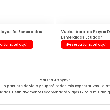
Playas De Esmeraldas
Vuelos baratos Playas 
Esmeraldas Ecuador
a tu hotel aquí!
¡Reserva tu hotel aquí!
Martha Arroyave
é un paquete de viaje y superó todas mis expectativas. La at
dados. Definitivamente recomendaré Viajes Éxito a mis amigo