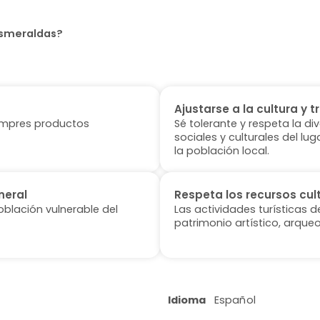
 Esmeraldas?
Ajustarse a la cultura y t
 compres productos
Sé tolerante y respeta la di
sociales y culturales del l
la población local.
neral
Respeta los recursos cul
oblación vulnerable del
Las actividades turísticas 
patrimonio artístico, arqueo
Idioma
Español