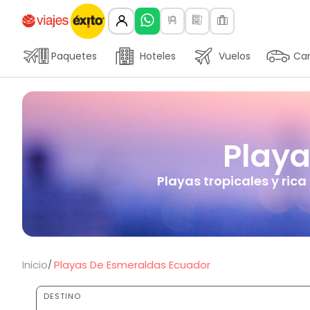
Paquetes
Hoteles
Vuelos
Car
Playa
Playas tropicales y rica
Inicio
Playas De Esmeraldas Ecuador
DESTINO