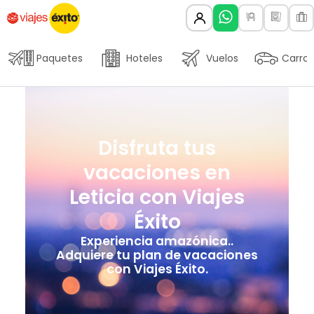
Paquetes
Hoteles
Vuelos
Carros
Disfruta tus
vacaciones en
Leticia con Viajes
Éxito
Experiencia amazónica..
Adquiere tu plan de vacaciones
con Viajes Éxito.