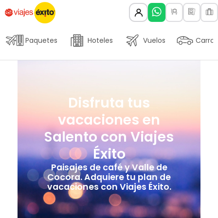
Paquetes
Hoteles
Vuelos
Carros
Disfruta tus
vacaciones en
Salento con Viajes
Éxito
Paisajes de café y Valle de
Cocora. Adquiere tu plan de
vacaciones con Viajes Éxito.