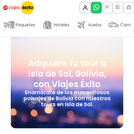
Paquetes
Hoteles
Vuelos
Carros
Adquiere tu tour a
Isla de Sol, Bolivia,
con Viajes Éxito
Enamórate de los maravillosos
paisajes de Bolivia con nuestros
tours en Isla de Sol.