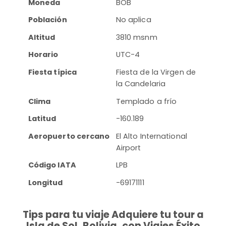
Moneda
BOB
Población
No aplica
Altitud
3810 msnm
Horario
UTC-4
Fiesta típica
Fiesta de la Virgen de
la Candelaria
Clima
Templado a frío
Latitud
-160.189
Aeropuerto cercano
El Alto International
Airport
Código IATA
LPB
Longitud
-69171111
Tips para tu viaje Adquiere tu tour a
Isla de Sol, Bolivia, con Viajes Éxito