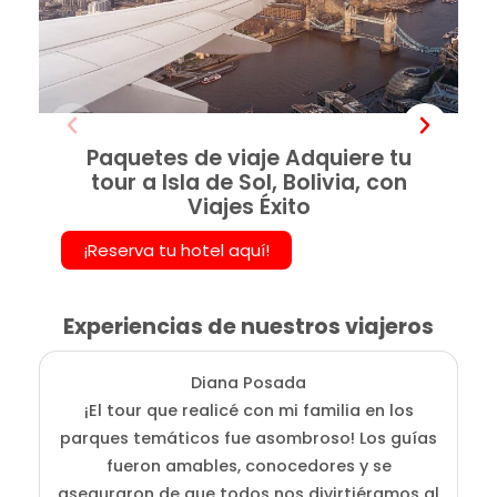
Paquetes de viaje Adquiere tu
tour a Isla de Sol, Bolivia, con
Viajes Éxito
¡Reserva tu hotel aquí!
Experiencias de nuestros viajeros
Diana Posada
¡El tour que realicé con mi familia en los
E
parques temáticos fue asombroso! Los guías
fueron amables, conocedores y se
e
aseguraron de que todos nos divirtiéramos al
g