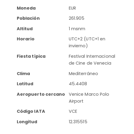
Moneda
EUR
Población
261.905
Altitud
1 msnm
Horario
UTC+2 (UTC+1 en
invierno)
Fiesta típica
Festival Internacional
de Cine de Venecia
Clima
Mediterráneo
Latitud
45.4408
Aeropuerto cercano
Venice Marco Polo
Airport
Código IATA
VCE
Longitud
12.315515