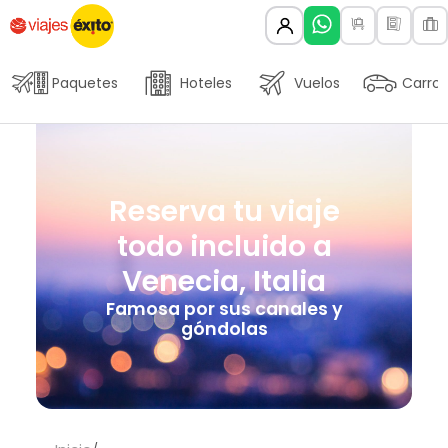
Paquetes
Hoteles
Vuelos
Carros
Reserva tu viaje
todo incluido a
Venecia, Italia
Famosa por sus canales y
góndolas