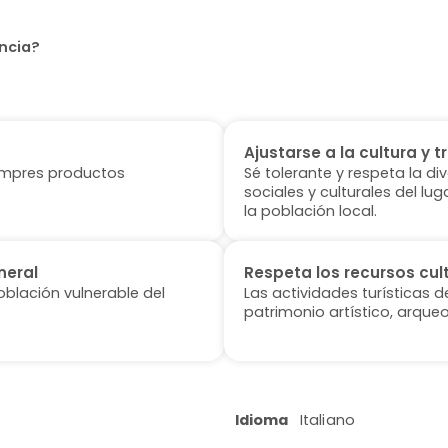
encia?
Ajustarse a la cultura y t
 compres productos
Sé tolerante y respeta la di
sociales y culturales del l
la población local.
neral
Respeta los recursos cul
oblación vulnerable del
Las actividades turísticas 
patrimonio artístico, arqueo
Idioma
Italiano