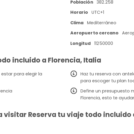
Población
382.258
Horario
UTC+1
Clima
Mediterráneo
Aeropuerto cercano
Aerop
Longitud
11250000
do incluido a Florencia, Italia
estar para elegir la
Haz tu reserva con ante
para escoger tu plan to
rencia
Define un presupuesto 
Florencia, esto te ayuda
isitar Reserva tu viaje todo incluido a