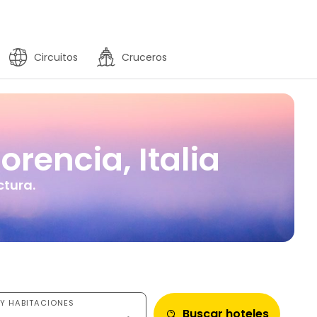
Circuitos
Cruceros
orencia, Italia
ctura.
Y HABITACIONES
Buscar hoteles