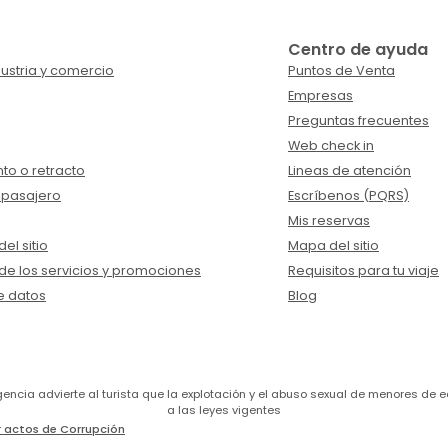
Centro de ayuda
ustria y comercio
Puntos de Venta
Empresas
Preguntas frecuentes
Web check in
to o retracto
Lineas de atención
 pasajero
Escríbenos (PQRS)
Mis reservas
el sitio
Mapa del sitio
de los servicios y promociones
Requisitos para tu viaje
e datos
Blog
a agencia advierte al turista que la explotación y el abuso sexual de menores 
a las leyes vigentes
 actos de Corrupción