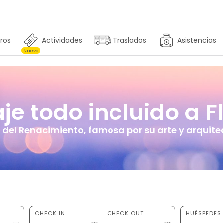
ros
Actividades
Traslados
Asistencias
Nuevo
je todo incluido a Fl
del Renacimiento, famosa por su arte y arquite
CHECK IN
CHECK OUT
HUÉSPEDES 