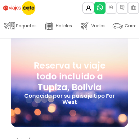
Paquetes
Hoteles
Vuelos
Carros
Reserva tu viaje
todo incluido a
Tupiza, Bolivia
Conocida por su paisaje tipo Far
West