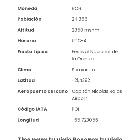
Moneda
BOB
Población
24.855
Altitud
2850 msnm
Horario
UTC-4
Fiesta típica
Festival Nacional de
la Quinua
Clima
Semiárido
Latitud
-21.4382
Aeropuerto cercano
Capitán Nicolas Rojas
Airport
Código IATA
POI
Longitud
-65.723056
Tips para tu viaje Reserva tu viaje