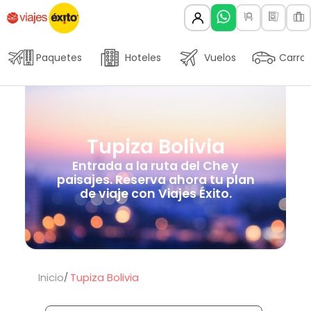
Paquetes
Hoteles
Vuelos
Carros
Tupiza Bolivia
Entrada a la ruta del Che y
paisajes. Reserva ahora tu plan
de viaje con Viajes Éxito.
Inicio
Tupiza Bolivia