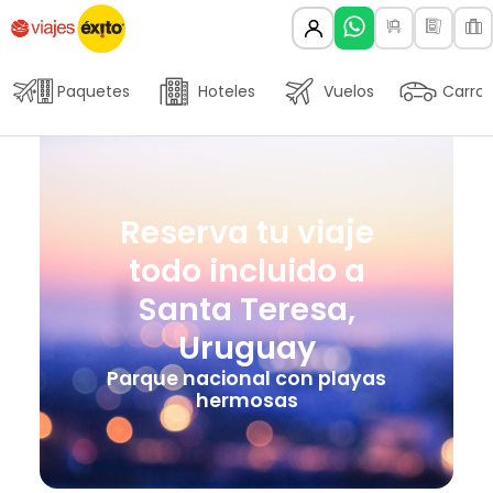
Paquetes
Hoteles
Vuelos
Carros
Reserva tu viaje
todo incluido a
Santa Teresa,
Uruguay
Parque nacional con playas
hermosas