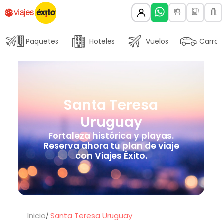
Paquetes
Hoteles
Vuelos
Carros
Santa Teresa
Uruguay
Fortaleza histórica y playas.
Reserva ahora tu plan de viaje
con Viajes Éxito.
Inicio
Santa Teresa Uruguay