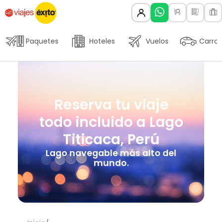
Paquetes
Hoteles
Vuelos
Carros
Reserva tu viaje
todo incluido a Lago
Titicaca, Perú
Lago navegable más alto del
mundo.