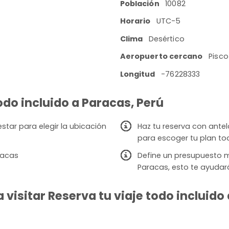
Población
10082
Horario
UTC-5
Clima
Desértico
Aeropuerto cercano
Pisco
Longitud
-76228333
todo incluido a Paracas, Perú
star para elegir la ubicación
Haz tu reserva con ante
para escoger tu plan to
racas
Define un presupuesto 
Paracas, esto te ayudará
visitar Reserva tu viaje todo incluido