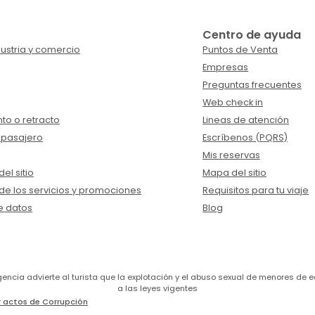
Centro de ayuda
ustria y comercio
Puntos de Venta
Empresas
Preguntas frecuentes
Web check in
to o retracto
Lineas de atención
 pasajero
Escríbenos (PQRS)
Mis reservas
el sitio
Mapa del sitio
de los servicios y promociones
Requisitos para tu viaje
e datos
Blog
a agencia advierte al turista que la explotación y el abuso sexual de menores 
a las leyes vigentes
 actos de Corrupción