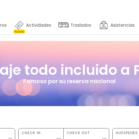
ros
Actividades
Traslados
Asistencias
Nuevo
aje todo incluido a
Famoso por su reserva nacional
CHECK IN
CHECK OUT
HUÉSPEDES 