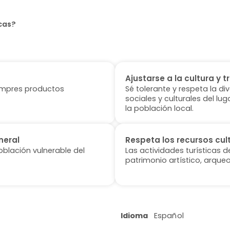
cas?
Ajustarse a la cultura y t
 compres productos
Sé tolerante y respeta la di
sociales y culturales del l
la población local.
neral
Respeta los recursos cul
oblación vulnerable del
Las actividades turísticas 
patrimonio artístico, arqueo
Idioma
Español