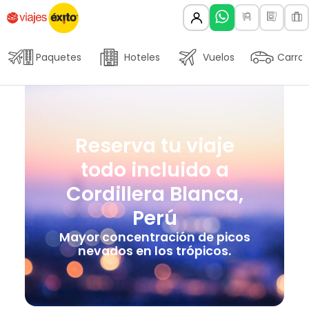
Paquetes
Hoteles
Vuelos
Carros
Reserva tu viaje
todo incluido a
Cordillera Blanca,
Perú
Mayor concentración de picos
nevados en los trópicos.