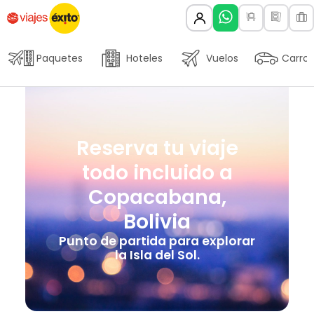
Paquetes
Hoteles
Vuelos
Carros
Reserva tu viaje
todo incluido a
Copacabana,
Bolivia
Punto de partida para explorar
la Isla del Sol.