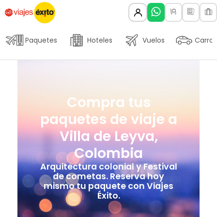
Paquetes
Hoteles
Vuelos
Carros
Compra tus
paquetes de viaje a
Villa de Leyva,
Colombia
Arquitectura colonial y Festival
de cometas. Reserva hoy
mismo tu paquete con Viajes
Éxito.