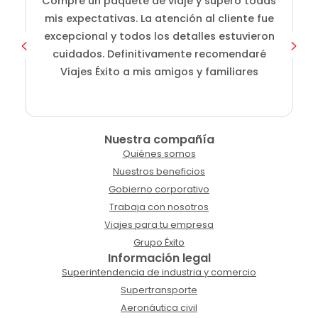
Compré un paquete de viaje y superó todas
D
mis expectativas. La atención al cliente fue
s
excepcional y todos los detalles estuvieron
cuidados. Definitivamente recomendaré
Viajes Éxito a mis amigos y familiares
Nuestra compañía
Quiénes somos
Nuestros beneficios
Gobierno corporativo
Trabaja con nosotros
Viajes para tu empresa
Grupo Éxito
Información legal
Superintendencia de industria y comercio
Supertransporte
Aeronáutica civil