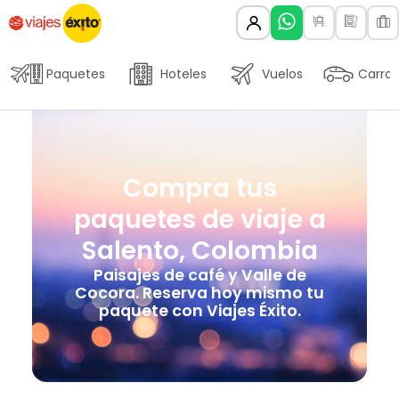
Paquetes
Hoteles
Vuelos
Carros
Compra tus
paquetes de viaje a
Salento, Colombia
Paisajes de café y Valle de
Cocora. Reserva hoy mismo tu
paquete con Viajes Éxito.