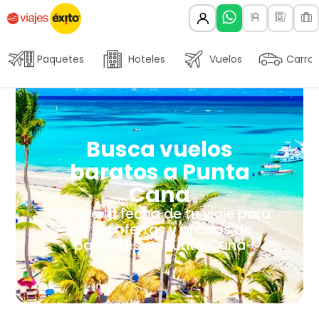
Paquetes
Hoteles
Vuelos
Carros
Busca vuelos
baratos a Punta
Cana
Ingresa la fecha de tu viaje para
ver las ofertas y precios de
paquetes en Punta Cana