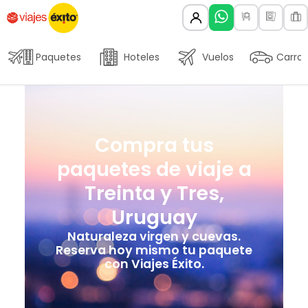
Paquetes
Hoteles
Vuelos
Carros
Compra tus
paquetes de viaje a
Treinta y Tres,
Uruguay
Naturaleza virgen y cuevas.
Reserva hoy mismo tu paquete
con Viajes Éxito.