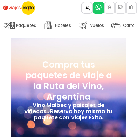
Paquetes
Hoteles
Vuelos
Carros
Compra tus
paquetes de viaje a
la Ruta del Vino,
Argentina
Vino Malbec y paisajes de
viñedos.. Reserva hoy mismo tu
paquete con Viajes Éxito.