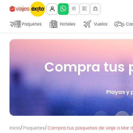
Paquetes
Hoteles
Vuelos
Car
Compra tus p
Playas y 
Inicio
Paquetes
Compra tus paquetes de viaje a Mar de