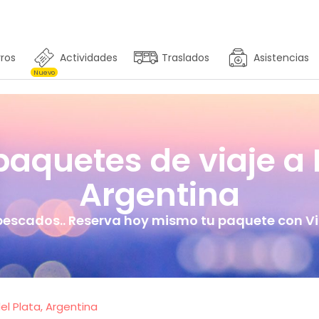
ros
Actividades
Traslados
Asistencias
Nuevo
aquetes de viaje a M
Argentina
pescados.. Reserva hoy mismo tu paquete con Via
l Plata, Argentina