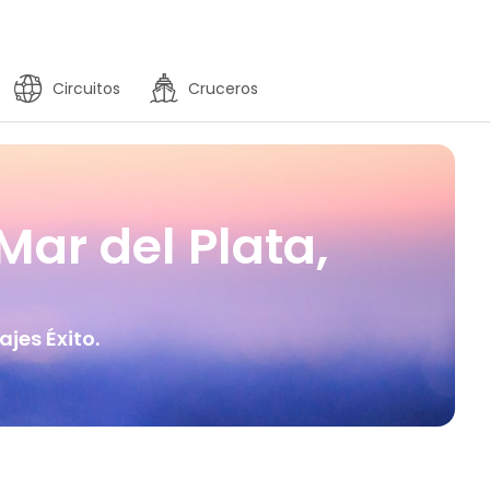
Circuitos
Cruceros
ar del Plata,
jes Éxito.