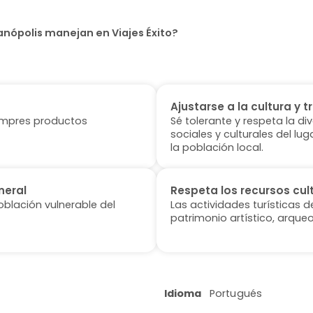
anópolis manejan en Viajes Éxito?
Ajustarse a la cultura y t
 compres productos
Sé tolerante y respeta la di
sociales y culturales del l
la población local.
neral
Respeta los recursos cul
oblación vulnerable del
Las actividades turísticas 
patrimonio artístico, arqueo
Idioma
Portugués