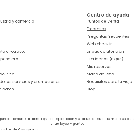
Centro de ayuda
ustria y comercio
Puntos de Venta
Empresas
Preguntas frecuentes
Web check in
to o retracto
Lineas de atención
 pasajero
Escríbenos (PQRS)
Mis reservas
el sitio
Mapa del sitio
de los servicios y promociones
Requisitos para tu viaje
e datos
Blog
a agencia advierte al turista que la explotación y el abuso sexual de menores 
a las leyes vigentes
 actos de Corrupción