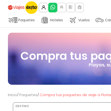
Paquetes
Hoteles
Vuelos
Car
Compra tus paque
Playas, s
Inicio
Paquetes
Compra tus paquetes de viaje a Florianó
DESTINO