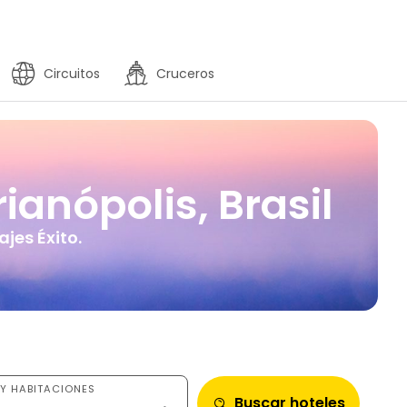
Circuitos
Cruceros
ianópolis, Brasil
jes Éxito.
Y HABITACIONES
Buscar hoteles