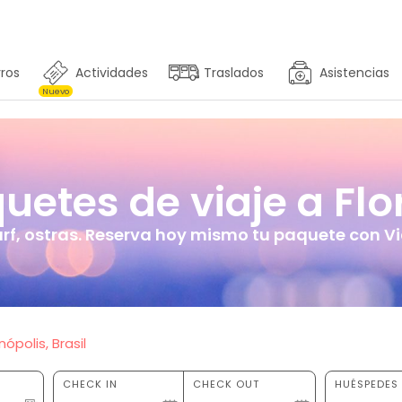
ros
Actividades
Traslados
Asistencias
Nuevo
tes de viaje a Flor
urf, ostras. Reserva hoy mismo tu paquete con Via
polis, Brasil
CHECK IN
CHECK OUT
HUÉSPEDES 