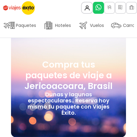
Paquetes
Hoteles
Vuelos
Carros
Compra tus
paquetes de viaje a
Jericoacoara, Brasil
Dunas y lagunas
espectaculares.. Reserva hoy
mismo tu paquete con Viajes
Éxito.